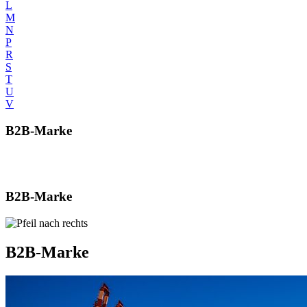
L
M
N
P
R
S
T
U
V
B2B-Marke
B2B-Marke
B2B-Marke