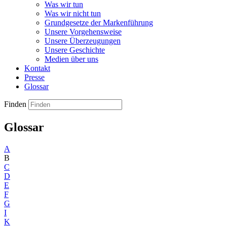
Was wir tun
Was wir nicht tun
Grundgesetze der Markenführung
Unsere Vorgehensweise
Unsere Überzeugungen
Unsere Geschichte
Medien über uns
Kontakt
Presse
Glossar
Finden
Glossar
A
B
C
D
E
F
G
I
K