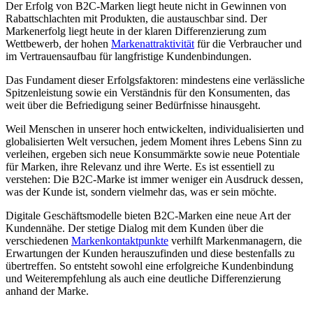
Der Erfolg von B2C-Marken liegt heute nicht in Gewinnen von
Rabattschlachten mit Produkten, die austauschbar sind. Der
Markenerfolg liegt heute in der klaren Differenzierung zum
Wettbewerb, der hohen
Markenattraktivität
für die Verbraucher und
im Vertrauensaufbau für langfristige Kundenbindungen.
Das Fundament dieser Erfolgsfaktoren: mindestens eine verlässliche
Spitzenleistung sowie ein Verständnis für den Konsumenten, das
weit über die Befriedigung seiner Bedürfnisse hinausgeht.
Weil Menschen in unserer hoch entwickelten, individualisierten und
globalisierten Welt versuchen, jedem Moment ihres Lebens Sinn zu
verleihen, ergeben sich neue Konsummärkte sowie neue Potentiale
für Marken, ihre Relevanz und ihre Werte. Es ist essentiell zu
verstehen: Die B2C-Marke ist immer weniger ein Ausdruck dessen,
was der Kunde ist, sondern vielmehr das, was er sein möchte.
Digitale Geschäftsmodelle bieten B2C-Marken eine neue Art der
Kundennähe. Der stetige Dialog mit dem Kunden über die
verschiedenen
Markenkontaktpunkte
verhilft Markenmanagern, die
Erwartungen der Kunden herauszufinden und diese bestenfalls zu
übertreffen. So entsteht sowohl eine erfolgreiche Kundenbindung
und Weiterempfehlung als auch eine deutliche Differenzierung
anhand der Marke.