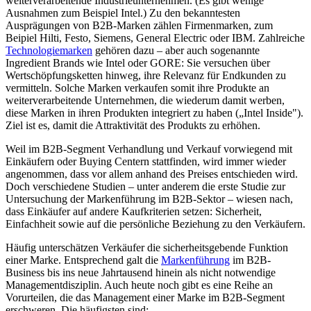
weiterverarbeitende Industrieunternehmen. (Es gibt wenige
Ausnahmen zum Beispiel Intel.) Zu den bekanntesten
Ausprägungen von B2B-Marken zählen Firmenmarken, zum
Beipiel Hilti, Festo, Siemens, General Electric oder IBM. Zahlreiche
Technologiemarken
gehören dazu – aber auch sogenannte
Ingredient Brands wie Intel oder GORE: Sie versuchen über
Wertschöpfungsketten hinweg, ihre Relevanz für Endkunden zu
vermitteln. Solche Marken verkaufen somit ihre Produkte an
weiterverarbeitende Unternehmen, die wiederum damit werben,
diese Marken in ihren Produkten integriert zu haben („Intel Inside").
Ziel ist es, damit die Attraktivität des Produkts zu erhöhen.
Weil im B2B-Segment Verhandlung und Verkauf vorwiegend mit
Einkäufern oder Buying Centern stattfinden, wird immer wieder
angenommen, dass vor allem anhand des Preises entschieden wird.
Doch verschiedene Studien – unter anderem die erste Studie zur
Untersuchung der Markenführung im B2B-Sektor – wiesen nach,
dass Einkäufer auf andere Kaufkriterien setzen: Sicherheit,
Einfachheit sowie auf die persönliche Beziehung zu den Verkäufern.
Häufig unterschätzen Verkäufer die sicherheitsgebende Funktion
einer Marke. Entsprechend galt die
Markenführung
im B2B-
Business bis ins neue Jahrtausend hinein als nicht notwendige
Managementdisziplin. Auch heute noch gibt es eine Reihe an
Vorurteilen, die das Management einer Marke im B2B-Segment
erschweren. Die häufigsten sind: