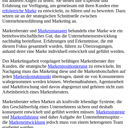
mit anderen Augen zu sehen. Sie stellen ihre Expertise und
Erfahrung zur Verfügung, um gemeinsam mit ihren Kunden eine
erfolgreiche Marke
zu entwickeln, zu führen und zu bewerten. Dazu
setzen sie an der strategischen Schnittstelle zwischen
Unternehmensführung und Marketing an.
Markenberater und
Markenmanager
behandeln eine Marke wie ein
betriebswirtschaftliches Gut, das die Unternehmensentwicklung
nachhaltig beeinflusst. Erfahrungen und Erkenntnisse, die mit
diesem Fokus gesammelt wurden, führen zu Überzeugungen,
anhand derer eine Marke individuell entwickelt und geführt werden.
Der Marketingarbeit vorgelagert befähigen Markenberater ihre
Kunden, die strategische
Markenpositionierung
zu entwickeln. Im
Nachgang muss das Marketing diese und die Markenbotschaften auf
jeden
Markenkontaktpunkt
übertragen, damit sie von Konsumenten
wahrgenommen werden können. Werbemaßnahmen, Agenturarbeit
und Marktforschung sind davon abgegrenzt und gehören nicht zum
Arbeitsbereich eines Markenberaters.
Markenberater sehen Marken als kraftvolle lebendige Systeme, die
den Geschäftserfolg eines Unternehmens sichern und deshalb
konsequent entwickelt und geführt werden müssen.
Markenstrategie
und
Markenführung
sind daher Aufgabe der Unternehmensspitze –
die
Markenentwicklung
jedoch muss von einem heterogenen Team
erarbeitet werden.