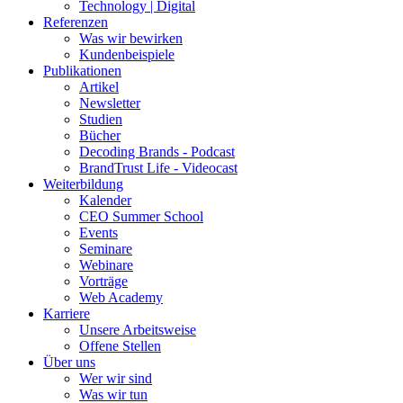
Technology | Digital
Referenzen
Was wir bewirken
Kundenbeispiele
Publikationen
Artikel
Newsletter
Studien
Bücher
Decoding Brands - Podcast
BrandTrust Life - Videocast
Weiterbildung
Kalender
CEO Summer School
Events
Seminare
Webinare
Vorträge
Web Academy
Karriere
Unsere Arbeitsweise
Offene Stellen
Über uns
Wer wir sind
Was wir tun