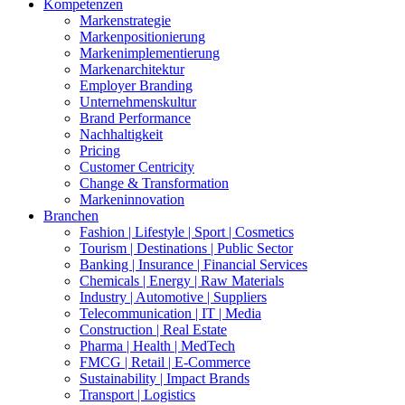
Kompetenzen
Markenstrategie
Markenpositionierung
Markenimplementierung
Markenarchitektur
Employer Branding
Unternehmenskultur
Brand Performance
Nachhaltigkeit
Pricing
Customer Centricity
Change & Transformation
Markeninnovation
Branchen
Fashion | Lifestyle | Sport | Cosmetics
Tourism | Destinations | Public Sector
Banking | Insurance | Financial Services
Chemicals | Energy | Raw Materials
Industry | Automotive | Suppliers
Telecommunication | IT | Media
Construction | Real Estate
Pharma | Health | MedTech
FMCG | Retail | E-Commerce
Sustainability | Impact Brands
Transport | Logistics