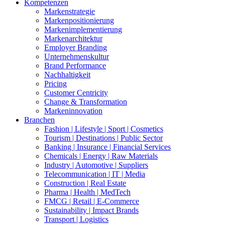
Kompetenzen
Markenstrategie
Markenpositionierung
Markenimplementierung
Markenarchitektur
Employer Branding
Unternehmenskultur
Brand Performance
Nachhaltigkeit
Pricing
Customer Centricity
Change & Transformation
Markeninnovation
Branchen
Fashion | Lifestyle | Sport | Cosmetics
Tourism | Destinations | Public Sector
Banking | Insurance | Financial Services
Chemicals | Energy | Raw Materials
Industry | Automotive | Suppliers
Telecommunication | IT | Media
Construction | Real Estate
Pharma | Health | MedTech
FMCG | Retail | E-Commerce
Sustainability | Impact Brands
Transport | Logistics