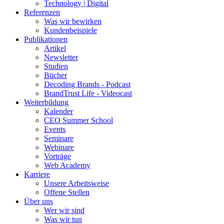
Technology | Digital
Referenzen
Was wir bewirken
Kundenbeispiele
Publikationen
Artikel
Newsletter
Studien
Bücher
Decoding Brands - Podcast
BrandTrust Life - Videocast
Weiterbildung
Kalender
CEO Summer School
Events
Seminare
Webinare
Vorträge
Web Academy
Karriere
Unsere Arbeitsweise
Offene Stellen
Über uns
Wer wir sind
Was wir tun