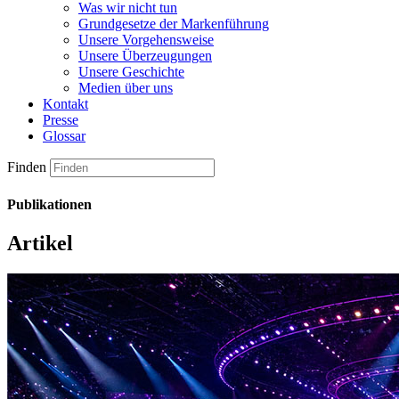
Was wir nicht tun
Grundgesetze der Markenführung
Unsere Vorgehensweise
Unsere Überzeugungen
Unsere Geschichte
Medien über uns
Kontakt
Presse
Glossar
Finden
Publikationen
Artikel