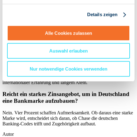
Was bedeutet der Deutschlandstart von Chase für
Details zeigen
deutsche Banken?
Chase erhöht den Druck im Privatkundengeschäft, weil erstmals ein
Alle Cookies zulassen
global extrem finanzstarker Angreifer mit einer einfachen
Zinsbotschaft in den deutschen Markt geht.
Auswahl erlauben
Warum ist JPMorgan für den Markteintritt von
Chase so wichtig?
Nur notwendige Cookies verwenden
Weil Chase nicht wie ein klassisches Fintech bei null startet. Hinter
der Marke steht JPMorgan mit enormer finanzieller Kraft,
internationaler Erfahrung und langem Atem.
Reicht ein starkes Zinsangebot, um in Deutschland
eine Bankmarke aufzubauen?
Nein. Vier Prozent schaffen Aufmerksamkeit. Ob daraus eine starke
Marke wird, entscheidet sich daran, ob Chase die deutschen
Banking-Codes trifft und Zugehörigkeit aufbaut.
Autor