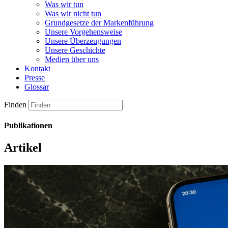
Was wir tun
Was wir nicht tun
Grundgesetze der Markenführung
Unsere Vorgehensweise
Unsere Überzeugungen
Unsere Geschichte
Medien über uns
Kontakt
Presse
Glossar
Finden
Publikationen
Artikel