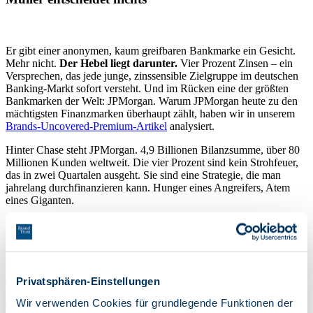
Er gibt einer anonymen, kaum greifbaren Bankmarke ein Gesicht.
Mehr nicht.
Der Hebel liegt darunter.
Vier Prozent Zinsen – ein
Versprechen, das jede junge, zinssensible Zielgruppe im deutschen
Banking-Markt sofort versteht. Und im Rücken eine der größten
Bankmarken der Welt: JPMorgan. Warum JPMorgan heute zu den
mächtigsten Finanzmarken überhaupt zählt, haben wir in unserem
Brands-Uncovered-Premium-Artikel
analysiert.
Hinter Chase steht JPMorgan. 4,9 Billionen Bilanzsumme, über 80
Millionen Kunden weltweit. Die vier Prozent sind kein Strohfeuer,
das in zwei Quartalen ausgeht. Sie sind eine Strategie, die man
jahrelang durchfinanzieren kann. Hunger eines Angreifers, Atem
eines Giganten.
Diese Kombination hatte vor Chase niemand
Das ist der Unterschied, und er ist groß. Chase fängt in Deutschland
nicht bei null an wie Revolut, Scalable oder Trade Republic.
Chase
startet mit einer globalen Spitzenmarke im Rücken.
Kein
Privatsphären-Einstellungen
anderer Neueinsteiger im deutschen Privatkundengeschäft hatte je
Wir verwenden Cookies für grundlegende Funktionen der
diese Ausgangslage. Und trotzdem ist nichts gewonnen.